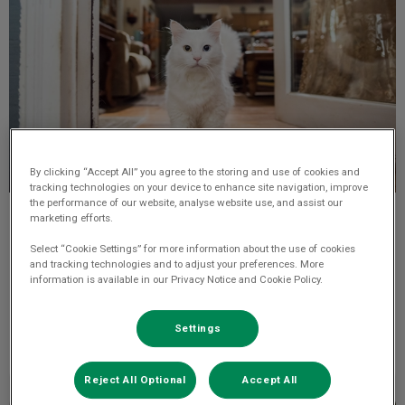
By clicking “Accept All” you agree to the storing and use of cookies and
tracking technologies on your device to enhance site navigation, improve
the performance of our website, analyse website use, and assist our
marketing efforts.
Verzekering
Select “Cookie Settings” for more information about the use of cookies
and tracking technologies and to adjust your preferences. More
Dit zijn betrouwbare websites waar je een
information is available in our Privacy Notice and Cookie Policy.
dierenverzekering kunt afsluiten.
Settings
Lees hier meer over
Reject All Optional
Accept All
Bescherm je konijn voor warmere dagen