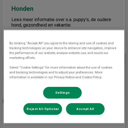
Honden
Lees meer informatie over o.a. puppy's, de oudere
hond, gezondheid en vakantie.
Lees meer over honden
By clicking “Accept All” you agree to the storing and use of cookies and
tracking technologies on your device to enhance site navigation, improve
the performance of our website, analyse website use, and assist our
Katten
marketing efforts.
Select “Cookie Settings” for more information about the use of cookies
and tracking technologies and to adjust your preferences. More
information is available in our Privacy Notice and Cookie Policy.
Settings
Reject All Optional
Accept All
Katten