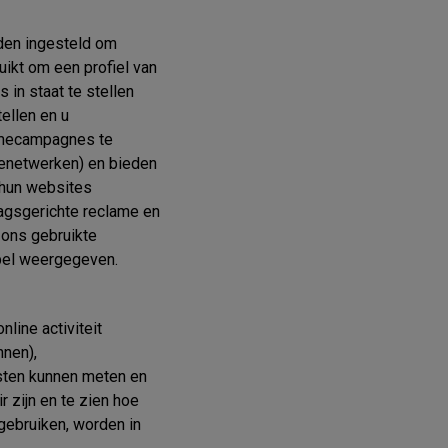
den ingesteld om
uikt om een profiel van
 in staat te stellen
ellen en u
lamecampagnes te
ienetwerken) en bieden
 hun websites
ragsgerichte reclame en
 ons gebruikte
bel weergegeven.
line activiteit
nnen),
sten kunnen meten en
 zijn en te zien hoe
gebruiken, worden in