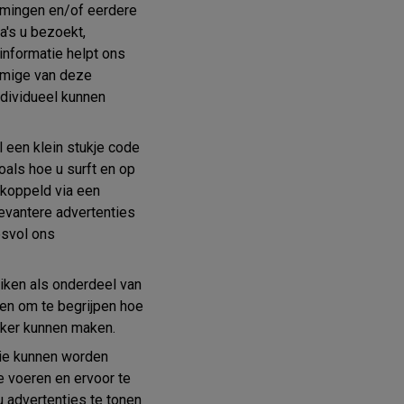
mmingen en/of eerdere
a's u bezoekt,
nformatie helpt ons
mmige van deze
dividueel kunnen
l een klein stukje code
als hoe u surft en op
ekoppeld via een
evantere advertenties
esvol ons
ken als onderdeel van
en om te begrijpen hoe
ijker kunnen maken.
die kunnen worden
e voeren en ervoor te
 advertenties te tonen