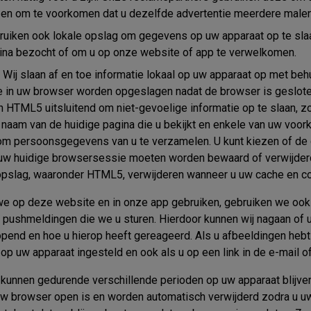
jn en om te voorkomen dat u dezelfde advertentie meerdere malen t
uiken ook lokale opslag om gegevens op uw apparaat op te slaa
ina bezocht of om u op onze website of app te verwelkomen.
Wij slaan af en toe informatie lokaal op uw apparaat op met be
ie in uw browser worden opgeslagen nadat de browser is geslot
HTML5 uitsluitend om niet-gevoelige informatie op te slaan, zo
 naam van de huidige pagina die u bekijkt en enkele van uw voor
m persoonsgegevens van u te verzamelen. U kunt kiezen of de 
w huidige browsersessie moeten worden bewaard of verwijderd.
 opslag, waaronder HTML5, verwijderen wanneer u uw cache en co
we op deze website en in onze app gebruiken, gebruiken we ook
pushmeldingen die we u sturen. Hierdoor kunnen wij nagaan of u
pend en hoe u hierop heeft gereageerd. Als u afbeeldingen heb
op uw apparaat ingesteld en ook als u op een link in de e-mail of
 kunnen gedurende verschillende perioden op uw apparaat blijv
 uw browser open is en worden automatisch verwijderd zodra u u