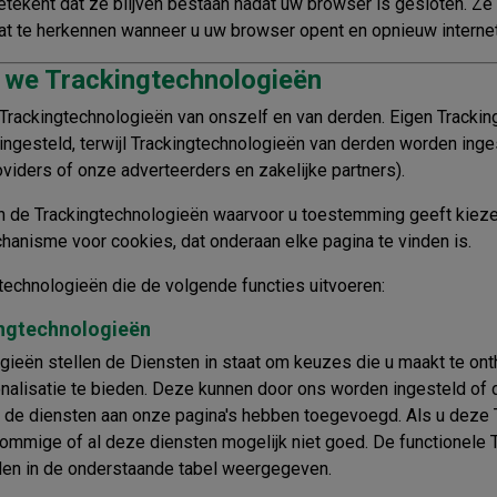
betekent dat ze blijven bestaan nadat uw browser is gesloten. Z
t te herkennen wanneer u uw browser opent en opnieuw internet 
 we Trackingtechnologieën
 Trackingtechnologieën van onszelf en van derden. Eigen Tracki
ingesteld, terwijl Trackingtechnologieën van derden worden ing
oviders of onze adverteerders en zakelijke partners).
van de Trackingtechnologieën waarvoor u toestemming geeft kiez
nisme voor cookies, dat onderaan elke pagina te vinden is.
echnologieën die de volgende functies uitvoeren:
ingtechnologieën
gieën stellen de Diensten in staat om keuzes die u maakt te on
sonalisatie te bieden. Deze kunnen door ons worden ingesteld of 
 de diensten aan onze pagina's hebben toegevoegd. Als u deze 
sommige of al deze diensten mogelijk niet goed. De functionele
den in de onderstaande tabel weergegeven.