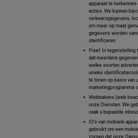
apparaat te herkennen
acties. We kunnen bijv
verkeersgegevens, loc
om meer op maat gemaa
gegevens worden samen
identificeren.
Pixel:
In tegenstelling 
dat meerdere gegevens
welke soorten adverten
unieke identificatieco
te tonen op basis van
marketingprogramma is,
Webbakens (web beac
onze Diensten. We geb
vaak u bepaalde inhoud
ID's van mobiele appar
gebruikt om een mobiel
zorgen dat onze Dienst