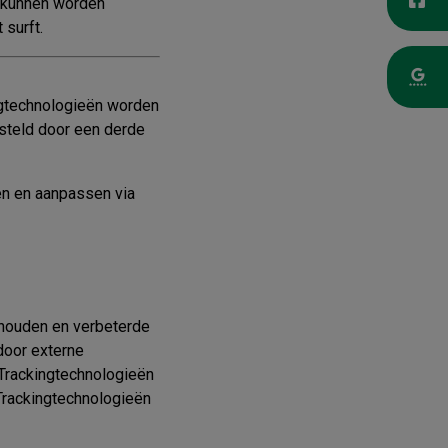
e kunnen worden
surft.
ngtechnologieën worden
esteld door een derde
en en aanpassen via
thouden en verbeterde
door externe
Trackingtechnologieën
 Trackingtechnologieën