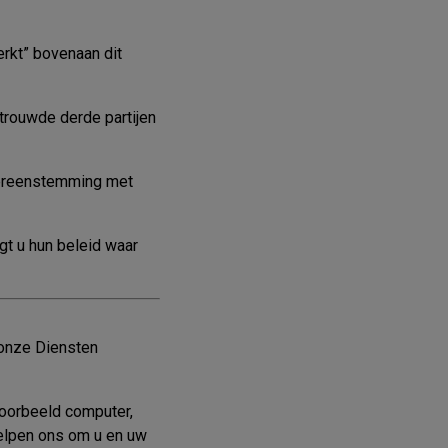
erkt” bovenaan dit
trouwde derde partijen
vereenstemming met
gt u hun beleid waar
 onze Diensten
voorbeeld computer,
helpen ons om u en uw