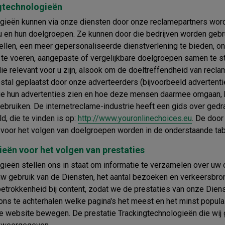
gtechnologieën
gieën kunnen via onze diensten door onze reclamepartners wor
n u en hun doelgroepen. Ze kunnen door die bedrijven worden gebr
ellen, een meer gepersonaliseerde dienstverlening te bieden, ons
te voeren, aangepaste of vergelijkbare doelgroepen samen te st
die relevant voor u zijn, alsook om de doeltreffendheid van rec
tal geplaatst door onze adverteerders (bijvoorbeeld advertent
die hun advertenties zien en hoe deze mensen daarmee omgaan,
bruiken. De internetreclame-industrie heeft een gids over ged
d, die te vinden is op:
http://www.youronlinechoices.eu
. De door
 voor het volgen van doelgroepen worden in de onderstaande ta
eën voor het volgen van prestaties
ieën stellen ons in staat om informatie te verzamelen over uw on
 uw gebruik van de Diensten, het aantal bezoeken en verkeersbro
trokkenheid bij content, zodat we de prestaties van onze Dien
ons te achterhalen welke pagina's het meest en het minst populair
 website bewegen. De prestatie Trackingtechnologieën die wij 