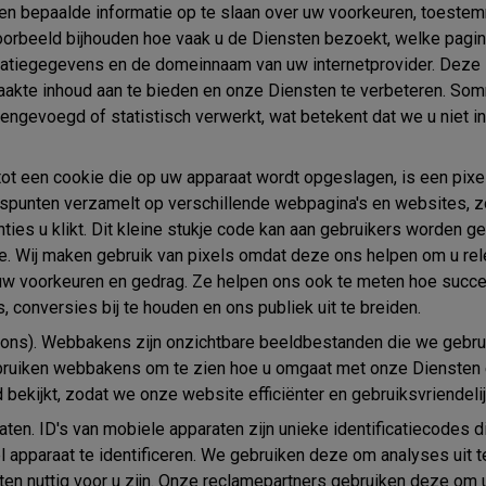
 en bepaalde informatie op te slaan over uw voorkeuren, toeste
oorbeeld bijhouden hoe vaak u de Diensten bezoekt, welke pagin
atiegegevens en de domeinnaam van uw internetprovider. Deze i
kte inhoud aan te bieden en onze Diensten te verbeteren. So
gevoegd of statistisch verwerkt, wat betekent dat we u niet in
tot een cookie die op uw apparaat wordt opgeslagen, is een pixe
punten verzamelt op verschillende webpagina's en websites, zo
ties u klikt. Dit kleine stukje code kan aan gebruikers worden g
de. Wij maken gebruik van pixels omdat deze ons helpen om u rel
 uw voorkeuren en gedrag. Ze helpen ons ook te meten hoe succ
 conversies bij te houden en ons publiek uit te breiden.
ons).
Webbakens zijn onzichtbare beeldbestanden die we gebrui
ruiken webbakens om te zien hoe u omgaat met onze Diensten 
 bekijkt, zodat we onze website efficiënter en gebruiksvriendel
aten.
ID's van mobiele apparaten zijn unieke identificatiecodes 
 apparaat te identificeren. We gebruiken deze om analyses uit t
en nuttig voor u zijn. Onze reclamepartners gebruiken deze om u