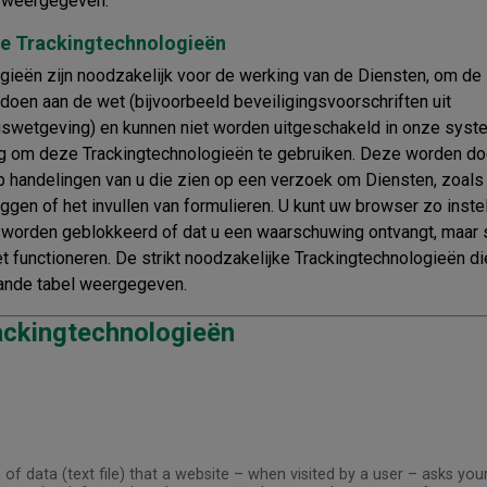
l weergegeven.
ke Trackingtechnologieën
ieën zijn noodzakelijk voor de werking van de Diensten, om de
doen aan de wet (bijvoorbeeld beveiligingsvoorschriften uit
wetgeving) en kunnen niet worden uitgeschakeld in onze syst
g om deze Trackingtechnologieën te gebruiken. Deze worden do
op handelingen van u die zien op een verzoek om Diensten, zoals 
oggen of het invullen van formulieren. U kunt uw browser zo inste
 worden geblokkeerd of dat u een waarschuwing ontvangt, maar
et functioneren. De strikt noodzakelijke Trackingtechnologieën d
ande tabel weergegeven.
ackingtechnologieën
 of data (text file) that a website – when visited by a user – asks yo