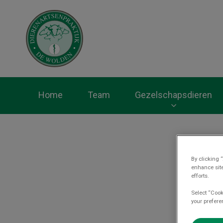
Homepage Dierenar
Home
Team
Gezelschapsdieren
By clicking 
enhance site
efforts.
Select “Cook
your prefere