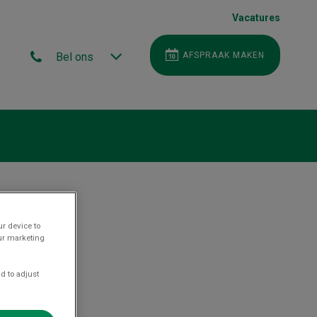
Vacatures
Bel ons
AFSPRAAK MAKEN
ur device to
our marketing
d to adjust