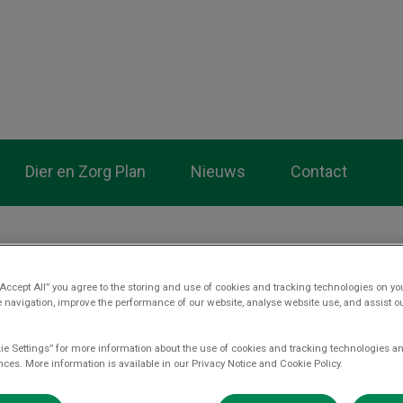
tsenpraktijk De Wolden
Dier en Zorg Plan
Nieuws
Contact
“Accept All” you agree to the storing and use of cookies and tracking technologies on yo
 navigation, improve the performance of our website, analyse website use, and assist 
Februari gebitsmaand 2022
ie Settings” for more information about the use of cookies and tracking technologies an
nces. More information is available in our Privacy Notice and Cookie Policy.
jan 11 2022, 09:47