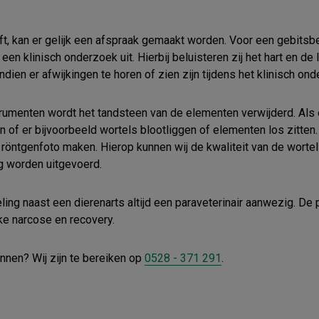
ft, kan er gelijk een afspraak gemaakt worden. Voor een gebits
en klinisch onderzoek uit. Hierbij beluisteren zij het hart en de 
indien er afwijkingen te horen of zien zijn tijdens het klinisch on
strumenten wordt het tandsteen van de elementen verwijderd. Als
 of er bijvoorbeeld wortels blootliggen of elementen los zitten. 
 röntgenfoto maken. Hierop kunnen wij de kwaliteit van de worte
ng worden uitgevoerd.
ing naast een dierenarts altijd een paraveterinair aanwezig. De p
ke narcose en recovery.
annen? Wij zijn te bereiken op
0528 - 371 291
.