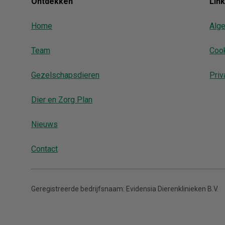
Ontdekken
Lin
Home
Alg
Team
Coo
Gezelschapsdieren
Priv
Dier en Zorg Plan
Nieuws
Contact
Geregistreerde bedrijfsnaam:
Evidensia Dierenklinieken B.V.