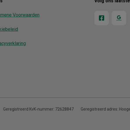
ks
Volg ons laatst
emene Voorwaarden
kiebeleid
acyverklaring
Geregistreerd KvK-nummer:
72628847
Geregistreerd adres:
Hooge