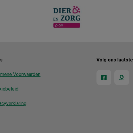
ks
Volg ons laatst
emene Voorwaarden
kiebeleid
acyverklaring