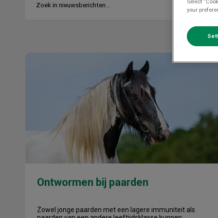
Select “Cook
your prefere
Set
Ontwormen bij paarden
Ontwormen bij paarden
Zowel jonge paarden met een lagere immuniteit als
paarden van een andere leeftijdsklasse kunnen