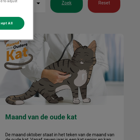
d to adjust
Zoek
Reset
ept All
Maand van de oude kat
Maand van de oude kat
De maand oktober staat in het teken van de maand van
de oude kat. Vanaf zeven jaar is een kat senior en kan