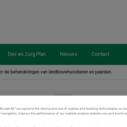
tsenpraktijk De Wolden
Dier en Zorg Plan
Nieuws
Contact
voor de behandelingen van landbouwhuisdieren en paarden.
“Accept All” you agree to the storing and use of cookies and tracking technologies on yo
 navigation, improve the performance of our website, analyse website use, and assist 