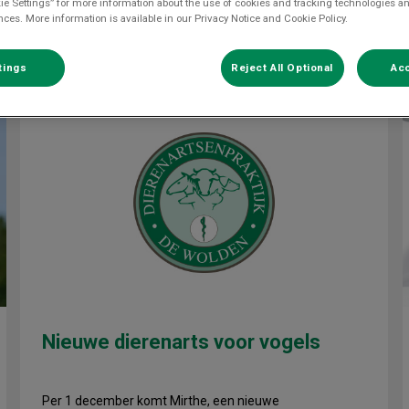
ie Settings” for more information about the use of cookies and tracking technologies an
Filteren met
nces. More information is available in our Privacy Notice and Cookie Policy.
tings
Reject All Optional
Acc
Nieuwe dierenarts voor vogels
Nieuwe dierenarts voor vogels
Per 1 december komt Mirthe, een nieuwe