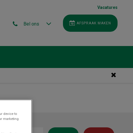
Vacatures
Bel ons
AFSPRAAK MAKEN
ur device to
our marketing