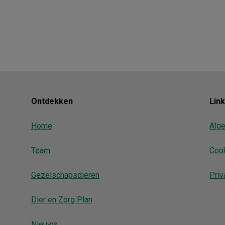
Ontdekken
Lin
Home
Alg
Team
Coo
Gezelschapsdieren
Priv
Dier en Zorg Plan
Nieuws