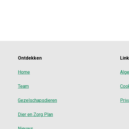
Ontdekken
Lin
Home
Alg
Team
Coo
Gezelschapsdieren
Priv
Dier en Zorg Plan
Nieuws