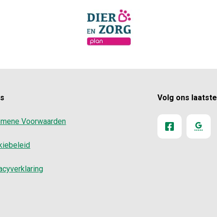
ks
Volg ons laatst
emene Voorwaarden
kiebeleid
acyverklaring